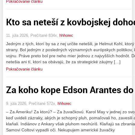
Pokračovanie článku
Kto sa neteší z kovbojskej doho
11. júla 2026, Prečítané 834x,
hhhorec
Jedným z tých, ktorí by sa z nej určite netešili, je Helmut Kohl, kto
strany. Bol jedným z posledných významných európskych politikov, k
vojnu. Práve preto bol pre neho mier jednou z najvyšších hodnôt.
netešia ani tí, ktorí sa obávajú, že za strategické záujmy […]
Pokračovanie článku
Za koho kope Edson Arantes d
9. júla 2026, Prečítané 572x,
hhhorec
– Za Ameriku! Za ktorú? – Za žuvačkovú. Karol May v jednej zo svoj
keď uvideli zázraky, akých je schopný pluh, pomaľovali ho, zavesili a
klaňali. Indiánov z Ankary však pluhom neohúriš. Klaňajú sa zbraniam
Samovi Coltovi vypadli oči. Nekupujem americké žuvačky