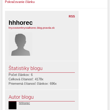
Pokračovanie článku
RSS
hhhorec
hryzostomhrystalhorec.blog.pravda.sk
Štatistiky blogu
Počet článkov: 6
Celková čítanosť: 4178x
Priemerná čítanosť článkov: 696x
Autor blogu
hhhorec