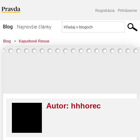
Registrácia
Prihlásenie
Blog
Najnovšie články
Najčítanejšie články
Blog
>
Kapurkové Revue
Najkomentovanejšie články
Zoznam blogov
Komerčné blogy
Autor:
hhhorec