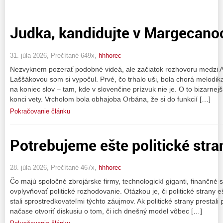
Judka, kandidujte v Margecano
31. júla 2026, Prečítané 649x,
hhhorec
Nezvyknem pozerať podobné videá, ale začiatok rozhovoru medzi A
Laššákovou som si vypočul. Prvé, čo trhalo uši, bola chorá melodika
na koniec slov – tam, kde v slovenčine prízvuk nie je. O to bizarne
konci vety. Vrcholom bola obhajoba Orbána, že si do funkcií […]
Pokračovanie článku
Potrebujeme ešte politické stra
28. júla 2026, Prečítané 467x,
hhhorec
Čo majú spoločné zbrojárske firmy, technologickí giganti, finančné
ovplyvňovať politické rozhodovanie. Otázkou je, či politické strany 
stali sprostredkovateľmi týchto záujmov. Ak politické strany prestali 
načase otvoriť diskusiu o tom, či ich dnešný model vôbec […]