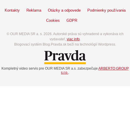
Kontakty
Reklama
Otázky a odpovede
Podmienky používania
Cookies
GDPR
© OUR MEDIA SR a. s. 2026. Autorské práva sú vyhradené a vykonáva ich
vydavateľ,
viac info
.
Blogovací systém Blog.Pravda.sk beží na technológií Wordpress.
Kompletný video servis pre OUR MEDIA SR a.s. zabezpečuje
ARBERTO GROUP
s.r.o.
.