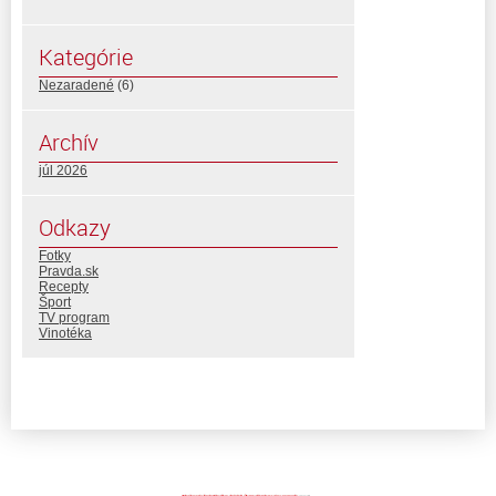
Kategórie
Nezaradené
(6)
Archív
júl 2026
Odkazy
Fotky
Pravda.sk
Recepty
Šport
TV program
Vinotéka