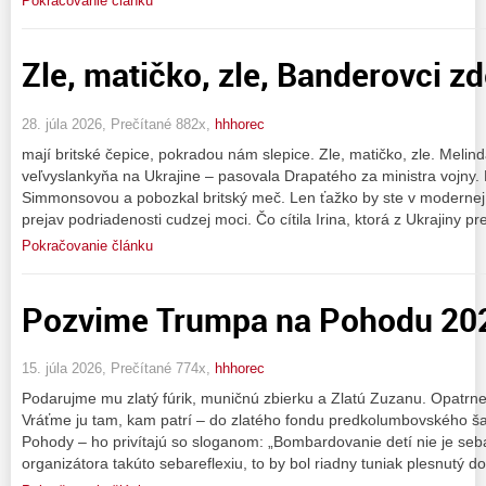
Pokračovanie článku
Zle, matičko, zle, Banderovci z
28. júla 2026, Prečítané 882x,
hhhorec
mají britské čepice, pokradou nám slepice. Zle, matičko, zle. Meli
veľvyslankyňa na Ukrajine – pasovala Drapatého za ministra vojny. 
Simmonsovou a pobozkal britský meč. Len ťažko by ste v modernej eu
prejav podriadenosti cudzej moci. Čo cítila Irina, ktorá z Ukrajiny p
Pokračovanie článku
Pozvime Trumpa na Pohodu 20
15. júla 2026, Prečítané 774x,
hhhorec
Podarujme mu zlatý fúrik, muničnú zbierku a Zlatú Zuzanu. Opatrne
Vráťme ju tam, kam patrí – do zlatého fondu predkolumbovského š
Pohody – ho privítajú so sloganom: „Bombardovanie detí nie je se
organizátora takúto sebareflexiu, to by bol riadny tuniak plesnutý d